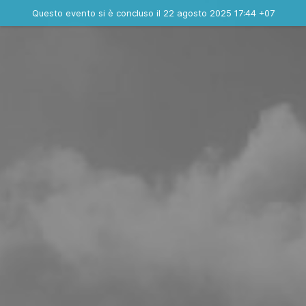
Evento concluso
Questo evento si è concluso il 22 agosto 2025 17:44 +07
Contatta l'organizzatore
INFO