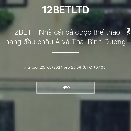
12BETLTD
Wall
12BET - Nhà cái cá cược thể thao
hàng đầu châu Á và Thái Bình Dương
martedì 20/feb/2024 ore 20:56
(UTC +07:00)
INFO