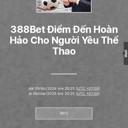
388Bet Điểm Đến Hoàn
Hảo Cho Người Yêu Thể
Thao
Wall
dal
09/dic/2024 ore 20:25
(UTC +07:00)
al
08/mar/2025 ore 20:25
(UTC +07:00)
INFO