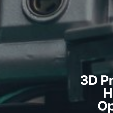
3D P
H
Op