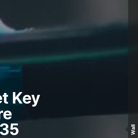
t Key
re
035
Wall