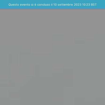
Evento concluso
Questo evento si è concluso il 10 settembre 2023 10:23 BST
Dove
Contatta l'organizzatore
INFO