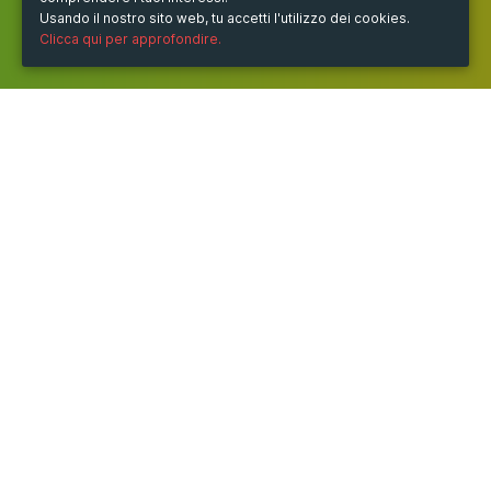
Usando il nostro sito web, tu accetti l'utilizzo dei cookies.
Clicca qui per approfondire.
QUANDO
sabato
30/set/2023
dalle
14:00
alle
15:30
(UTC
+02:00)
DOVE
Sala A
Via Portacarrese a Montecalvario, Napoli NA, Italia
Visualizza mappa