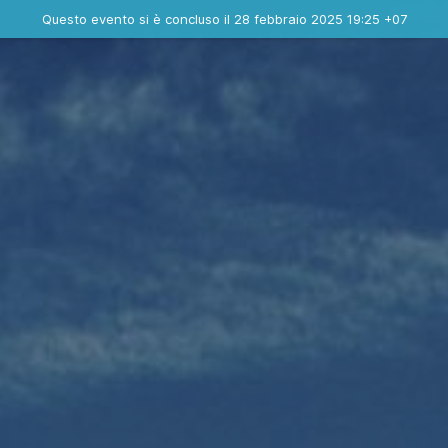
Evento concluso
Questo evento si è concluso il 28 febbraio 2025 19:25 +07
Contatta l'organizzatore
INFO