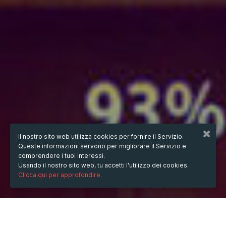
Il nostro sito web utilizza cookies per fornire il Servizio.
Queste informazioni servono per migliorare il Servizio e
comprendere i tuoi interessi.
Usando il nostro sito web, tu accetti l'utilizzo dei cookies.
Clicca qui per approfondire.
QUANDO