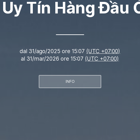
 Uy Tín Hàng Đầu 
dal
31/ago/2025 ore 15:07
(UTC +07:00)
al
31/mar/2026 ore 15:07
(UTC +07:00)
INFO