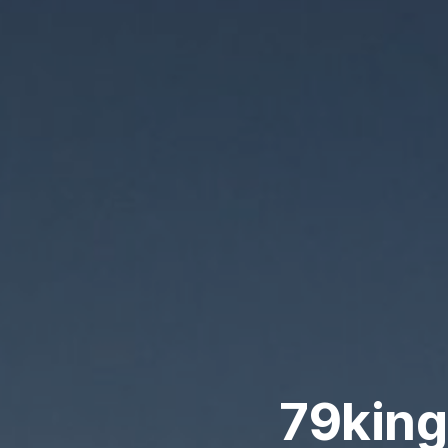
79king