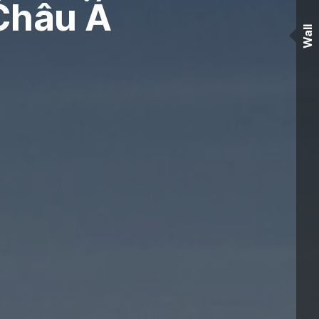
Châu Á
Wall