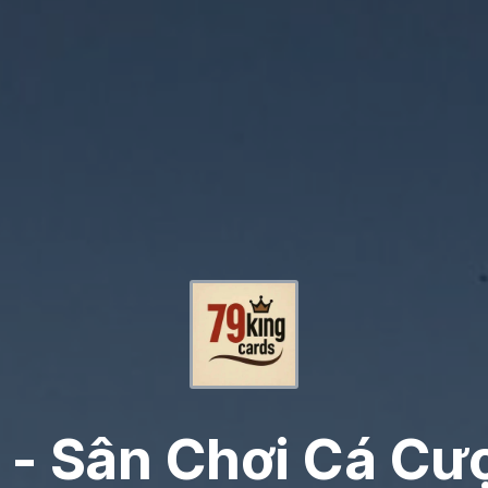
 - Sân Chơi Cá Cư