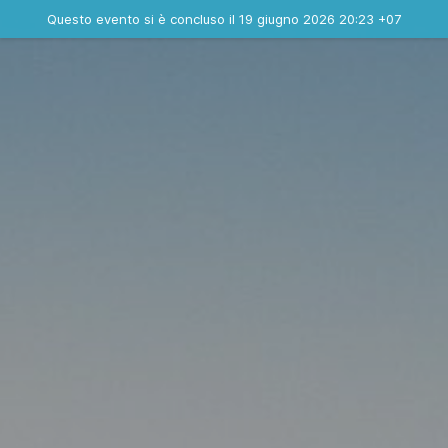
Evento concluso
Questo evento si è concluso il 19 giugno 2026 20:23 +07
Contatta l'organizzatore
INFO