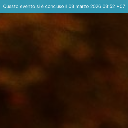
Questo evento si è concluso il 08 marzo 2026 08:52 +07