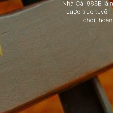
Nhà Cái 888B là m
cược trực tuyến 
chơi, hoàn