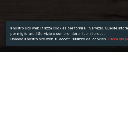
Il nostro sito web utilizza cookies per fornire il Servizio. Queste inf
per migliorare il Servizio e comprendere i tuoi interessi.
Usando il nostro sito web, tu accetti l'utilizzo dei cookies.
Clicca qui 
QUANDO
dal
21/mar/2025
ore
16:05
(UTC +07:00)
al
11/gen/2026
ore
16:05
(UTC +07:00)