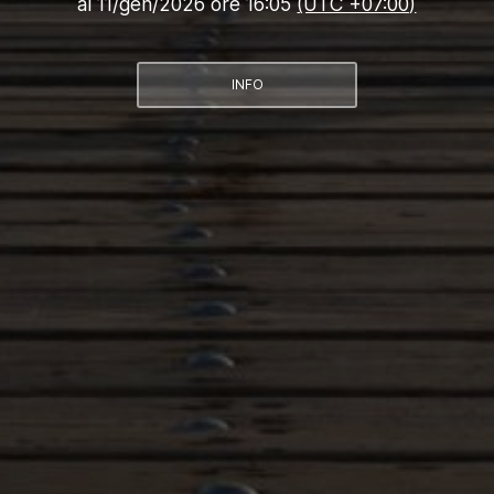
al
11/gen/2026 ore 16:05
(UTC +07:00)
INFO