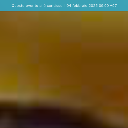
Evento concluso
Questo evento si è concluso il 04 febbraio 2025 09:00 +07
Dove
Contatta l'organizzatore
INFO