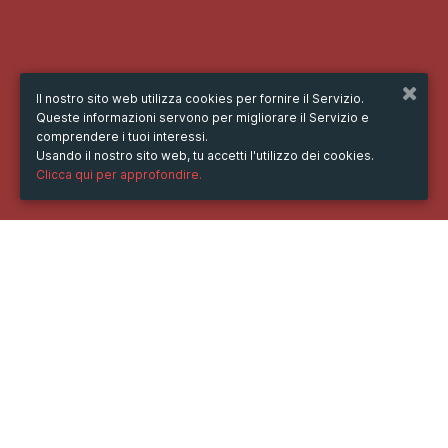
Il nostro sito web utilizza cookies per fornire il Servizio.
Queste informazioni servono per migliorare il Servizio e
comprendere i tuoi interessi.
Usando il nostro sito web, tu accetti l'utilizzo dei cookies.
Clicca qui per approfondire.
QUANDO
martedì
04/feb/2025
ore
09:00
(UTC +07:00)
DOVE
91 Club App