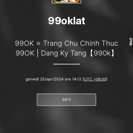
99oklat
Wall
99OK ⭐️ Trang Chu Chinh Thuc
99OK | Dang Ky Tang【990k】
giovedì 25/apr/2024 ore 14:12
(UTC +08:00)
INFO