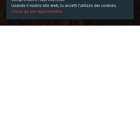
Usando il nostro sito web, tu accetti l'utilizzo dei cookies.
Clicca qui per approfondire.
QUANDO
dal
10/feb/2025
ore
09:06
(UTC -05:00)
al
28/feb/2025
ore
09:06
(UTC -05:00)
DESCRIZIONE
In today’s fast-paced academic world, students often 
find themselves overwhelmed with assignments, 
deadlines, and exams. Balancing coursework with 
personal responsibilities can be challenging, which is 
why many students turn to 
cheap custom essay writing 