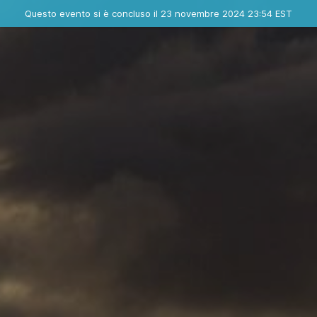
Evento concluso
Questo evento si è concluso il 23 novembre 2024 23:54 EST
Dove
Contatta l'organizzatore
INFO