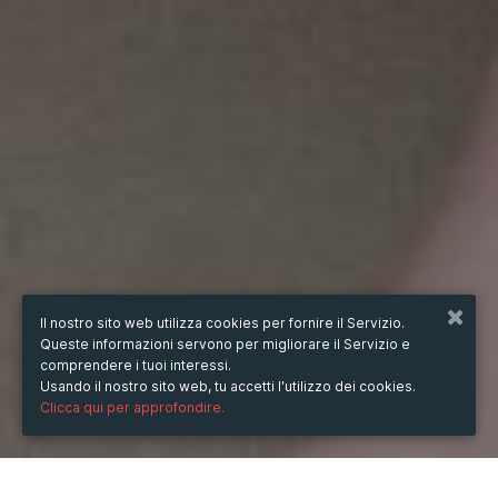
Il nostro sito web utilizza cookies per fornire il Servizio.
Queste informazioni servono per migliorare il Servizio e
comprendere i tuoi interessi.
Usando il nostro sito web, tu accetti l'utilizzo dei cookies.
Clicca qui per approfondire.