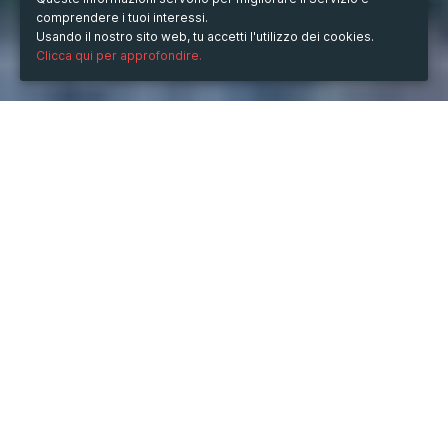
comprendere i tuoi interessi.
Usando il nostro sito web, tu accetti l'utilizzo dei cookies.
Clicca qui per approfondire.
QUANDO
dal
10/ott/2025
ore
17:03
(UTC +07:00)
al
10/nov/2025
ore
17:03
(UTC +07:00)
DESCRIZIONE
Bắn Cá Kim Cương
 là một trong những tựa game bắn cá 
đang làm mưa làm gió trong cộng đồng game thủ. Với đồ 
họa 3D tuyệt đẹp, âm thanh sống động và lối chơi đầy 
cuốn hút, trò chơi không chỉ mang lại giây phút thư giãn 