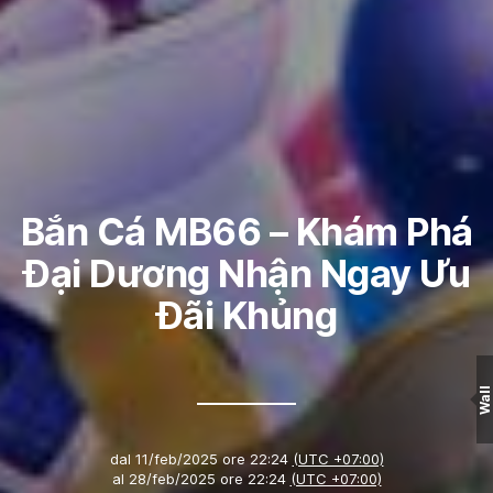
Bắn Cá MB66 – Khám Phá
Đại Dương Nhận Ngay Ưu
Đãi Khủng
Wall
dal
11/feb/2025 ore 22:24
(UTC +07:00)
al
28/feb/2025 ore 22:24
(UTC +07:00)