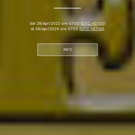
dal
28/apr/2022 ore 07:03
(UTC +07:00)
al
28/apr/2024 ore 07:03
(UTC +07:00)
INFO