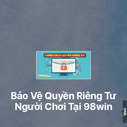
Bảo Vệ Quyền Riêng Tư
Người Chơi Tại 98win
Wall