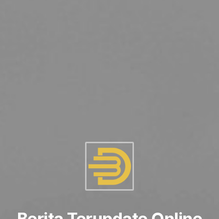
Berita Terupdate Online