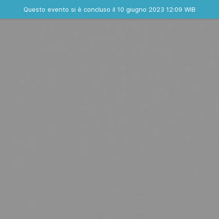
Evento concluso
Questo evento si è concluso il 10 giugno 2023 12:09 WIB
Contatta l'organizzatore
INFO