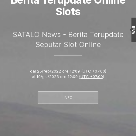
Slots
Wall
SATALO News - Berita Terupdate
Seputar Slot Online
dal
25/feb/2022 ore 12:09
(UTC +07:00)
al
10/giu/2023 ore 12:09
(UTC +07:00)
INFO