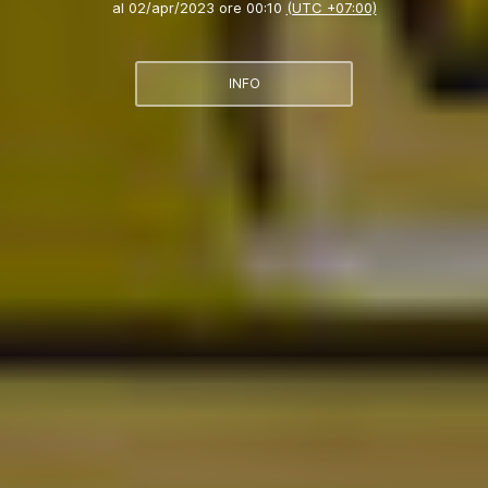
al
02/apr/2023 ore 00:10
(UTC +07:00)
INFO