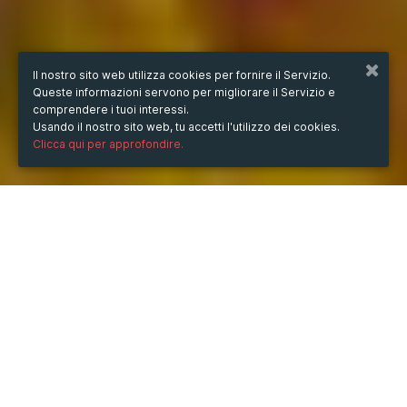
Il nostro sito web utilizza cookies per fornire il Servizio.
Queste informazioni servono per migliorare il Servizio e
comprendere i tuoi interessi.
Usando il nostro sito web, tu accetti l'utilizzo dei cookies.
Clicca qui per approfondire.
QUANDO
dal
02/apr/2022
ore
00:10
(UTC +07:00)
al
02/apr/2023
ore
00:10
(UTC +07:00)
DESCRIZIONE