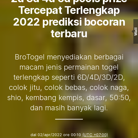
Tercepat Terlengkap
2022 prediksi bocoran
terbaru
Wall
BroTogel menyediakan berbagai
macam jenis permainan togel
terlengkap seperti 6D/4D/3D/2D,
colok jitu, colok bebas, colok naga,
shio, kembang kempis, dasar, 50:50,
dan masih banyak lagi.
dal
02/apr/2022 ore 00:10
(UTC +07:00)