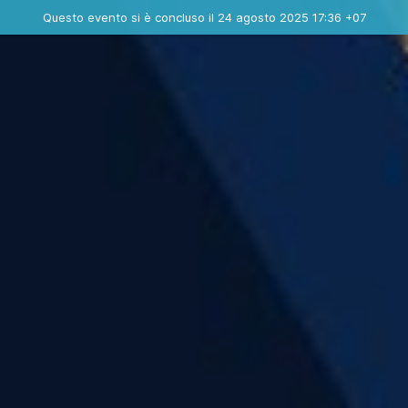
Evento concluso
Questo evento si è concluso il 24 agosto 2025 17:36 +07
Contatta l'organizzatore
INFO