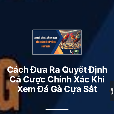
Cách Đưa Ra Quyết Định
Cá Cược Chính Xác Khi
Xem Đá Gà Cựa Sắt
Wall