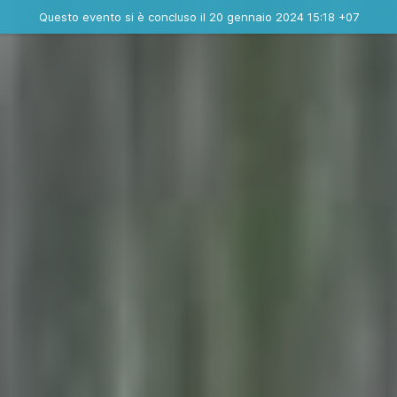
Evento concluso
Questo evento si è concluso il 20 gennaio 2024 15:18 +07
Dove
Contatta l'organizzatore
INFO