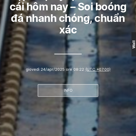
cái hôm nay – Soi boóng
đá nhanh chóng, chuẩn
xác
Wall
giovedì 24/apr/2025 ore 08:22
(UTC +07:00)
INFO