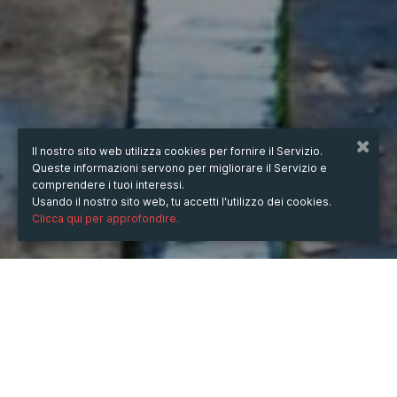
Il nostro sito web utilizza cookies per fornire il Servizio.
Queste informazioni servono per migliorare il Servizio e
comprendere i tuoi interessi.
Usando il nostro sito web, tu accetti l'utilizzo dei cookies.
Clicca qui per approfondire.
QUANDO
giovedì
24/apr/2025
ore
08:22
(UTC +07:00)