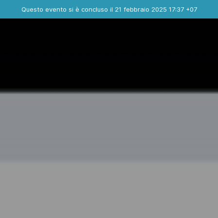
Evento concluso
Questo evento si è concluso il 21 febbraio 2025 17:37 +07
Contatta l'organizzatore
INFO