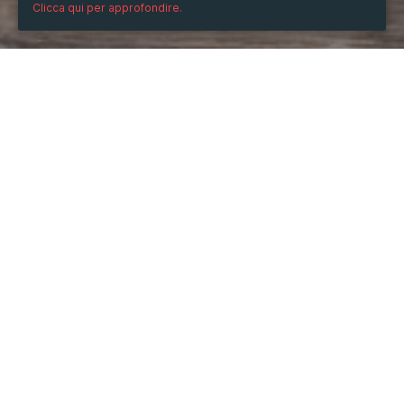
Clicca qui per approfondire.
QUANDO
dal
04/mag/2024
ore
05:18
(UTC +07:00)
al
01/set/2024
ore
05:18
(UTC +07:00)
DESCRIZIONE
Để tìm kiếm cơ hội làm việc tốt hơn, nhiều người đã 
chọn sang Campuchia - một trong những khu vực tiềm 
năng với nhu cầu tuyển dụng lao động cao. Trước khi 
quyết định xuất khẩu lao động, hãy đọc kinh nghiệm làm 
việc ở Campuchia mà OKVIP muốn chia sẻ sau đây: