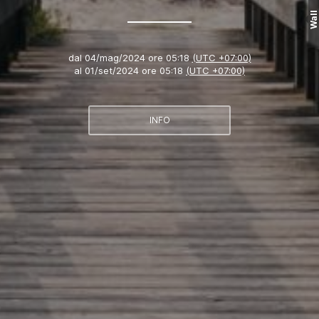
Wall
dal
04/mag/2024 ore 05:18
(UTC +07:00)
al
01/set/2024 ore 05:18
(UTC +07:00)
INFO