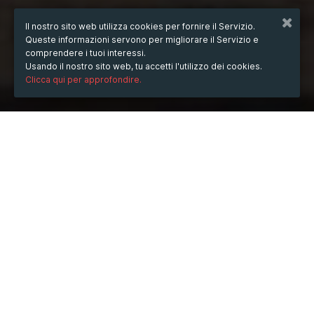
Il nostro sito web utilizza cookies per fornire il Servizio.
Queste informazioni servono per migliorare il Servizio e
comprendere i tuoi interessi.
Usando il nostro sito web, tu accetti l'utilizzo dei cookies.
Clicca qui per approfondire.
QUANDO
martedì
07/gen/2025
ore
18:27
(UTC +07:00)
DESCRIZIONE
When it comes to buying or selling a property in the 
field of real estate, the floor plan plays a crucial role in 
attracting potential buyers and sealing the deal. A well-