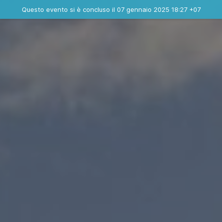
Evento concluso
Questo evento si è concluso il 07 gennaio 2025 18:27 +07
Contatta l'organizzatore
INFO