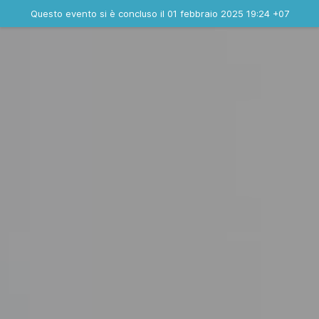
Evento concluso
Questo evento si è concluso il 01 febbraio 2025 19:24 +07
Dove
Contatta l'organizzatore
INFO