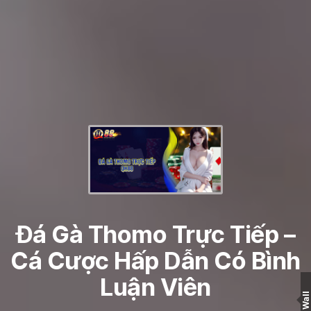
Đá Gà Thomo Trực Tiếp –
Cá Cược Hấp Dẫn Có Bình
Luận Viên
Wall