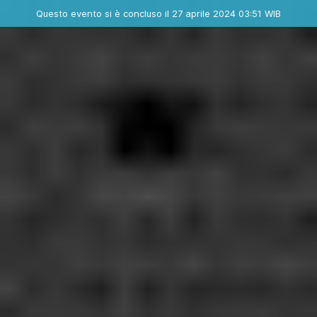
Evento concluso
Questo evento si è concluso il 27 aprile 2024 03:51 WIB
Contatta l'organizzatore
INFO