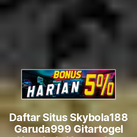
Daftar Situs Skybola188
Garuda999 Gitartogel