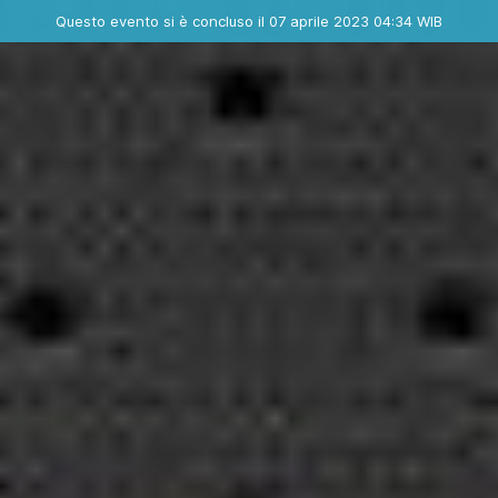
Evento concluso
Questo evento si è concluso il 07 aprile 2023 04:34 WIB
Contatta l'organizzatore
INFO