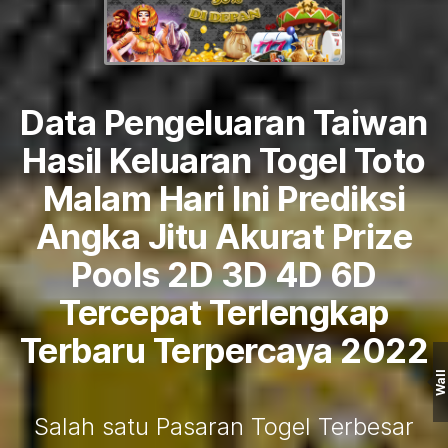
Data Pengeluaran Taiwan
Hasil Keluaran Togel Toto
Malam Hari Ini Prediksi
Angka Jitu Akurat Prize
Pools 2D 3D 4D 6D
Tercepat Terlengkap
Terbaru Terpercaya 2022
Wall
Salah satu Pasaran Togel Terbesar