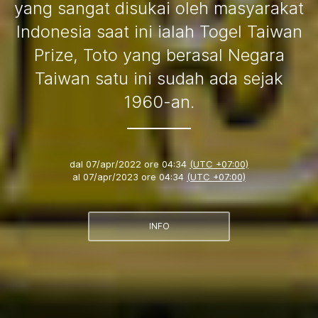
yang sangat disukai oleh masyarakat
Indonesia saat ini ialah Togel Taiwan
Prize, Toto yang berasal Negara
Taiwan satu ini sudah ada sejak
1960-an.
dal
07/apr/2022 ore 04:34
(UTC +07:00)
al
07/apr/2023 ore 04:34
(UTC +07:00)
INFO