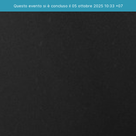
Evento concluso
Questo evento si è concluso il 05 ottobre 2025 10:33 +07
Contatta l'organizzatore
INFO