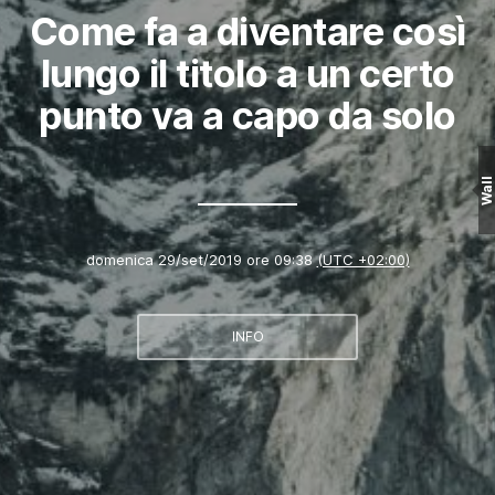
Come fa a diventare così
lungo il titolo a un certo
punto va a capo da solo
Wall
domenica 29/set/2019 ore 09:38
(UTC +02:00)
INFO