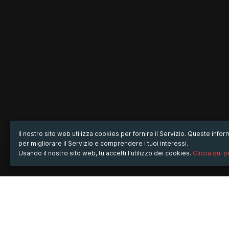
Il nostro sito web utilizza cookies per fornire il Servizio. Queste inf
per migliorare il Servizio e comprendere i tuoi interessi.
Usando il nostro sito web, tu accetti l'utilizzo dei cookies.
Clicca qui 
QUANDO
domenica
09/mar/2025
ore
18:00
(UTC +07:00)