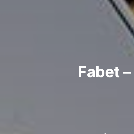
Fabet –