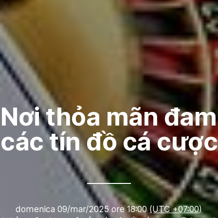
 Nơi thỏa mãn đa
các tín đồ cá cược
domenica 09/mar/2025 ore 18:00
(UTC +07:00)