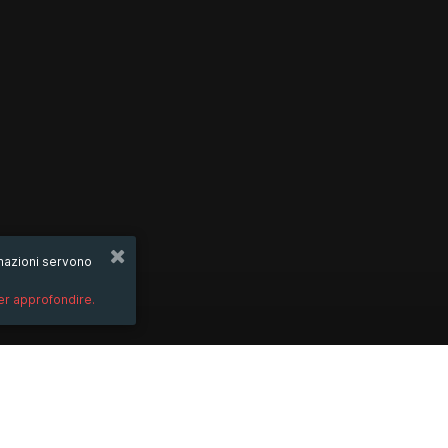
ormazioni servono
per approfondire.
DESCRIZIONE
Fabet – Nơi thỏa mãn đam mê của các tí