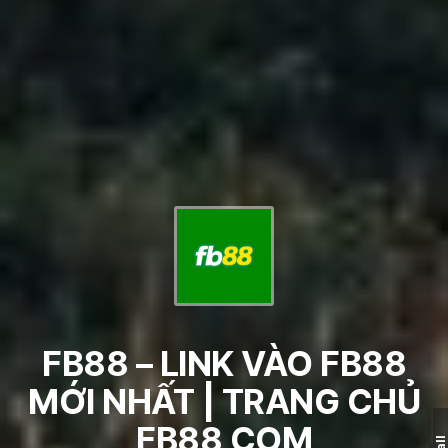
FB88 – LINK VÀO FB88
MỚI NHẤT | TRANG CHỦ
FB88 COM