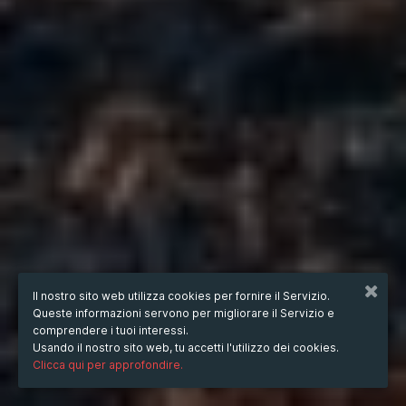
Il nostro sito web utilizza cookies per fornire il Servizio.
Queste informazioni servono per migliorare il Servizio e
comprendere i tuoi interessi.
Usando il nostro sito web, tu accetti l'utilizzo dei cookies.
Clicca qui per approfondire.