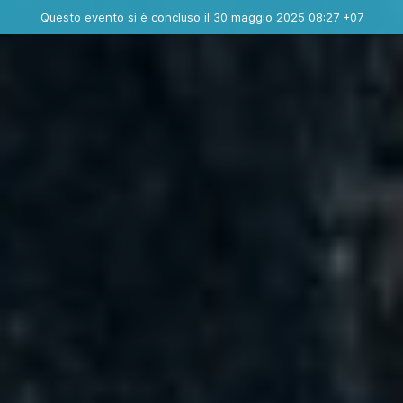
Evento concluso
Questo evento si è concluso il 30 maggio 2025 08:27 +07
Contatta l'organizzatore
INFO