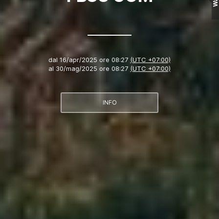
Wall
dal
16/apr/2025 ore 08:27
(UTC +07:00)
al
30/mag/2025 ore 08:27
(UTC +07:00)
INFO