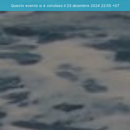
Evento concluso
Questo evento si è concluso il 23 dicembre 2024 22:55 +07
Contatta l'organizzatore
INFO