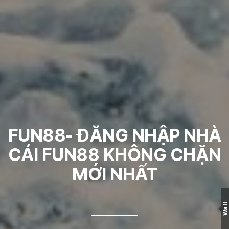
FUN88- ĐĂNG NHẬP NHÀ
CÁI FUN88 KHÔNG CHẶN
MỚI NHẤT
Wall