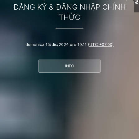
Wall
ĐĂNG KÝ & ĐĂNG NHẬP CHÍNH
THỨC
domenica 15/dic/2024 ore 19:11
(UTC +07:00)
INFO