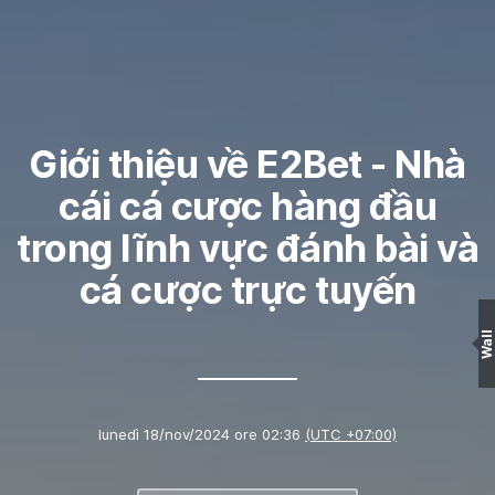
Giới thiệu về E2Bet - Nhà
cái cá cược hàng đầu
trong lĩnh vực đánh bài và
cá cược trực tuyến
Wall
lunedì 18/nov/2024 ore 02:36
(UTC +07:00)