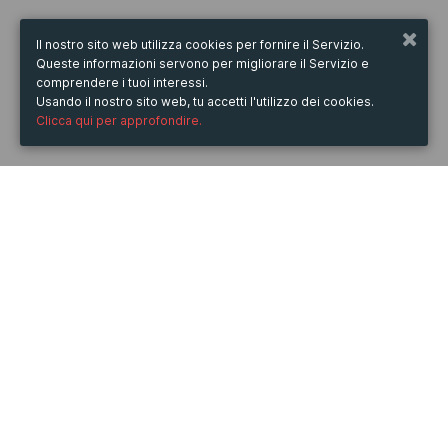
Il nostro sito web utilizza cookies per fornire il Servizio.
Queste informazioni servono per migliorare il Servizio e
comprendere i tuoi interessi.
Usando il nostro sito web, tu accetti l'utilizzo dei cookies.
Clicca qui per approfondire.
QUANDO
dal
25/gen/2020
ore
14:00
(UTC +01:00)
al
26/gen/2020
ore
19:00
(UTC +01:00)
DOVE
Culture Hotel Villa Capodimonte
Salita Moiariello, 66, 80131 Napoli NA, Italia