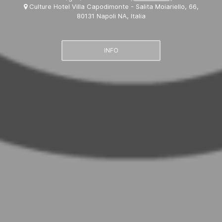
Culture Hotel Villa Capodimonte - Salita Moiariello, 66,
80131 Napoli NA, Italia
INFO