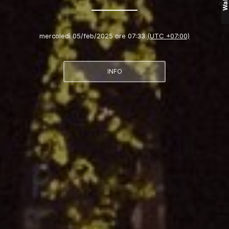
Wall
mercoledì 05/feb/2025 ore 07:33
(UTC +07:00)
INFO