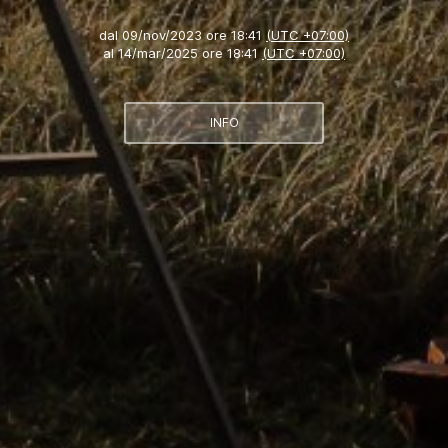
dal
09/nov/2023 ore 18:41
(UTC +07:00)
al
14/mar/2025 ore 18:41
(UTC +07:00)
INFO