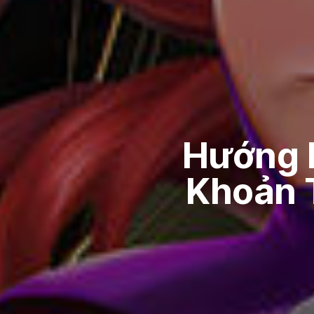
Hướng D
Khoản 