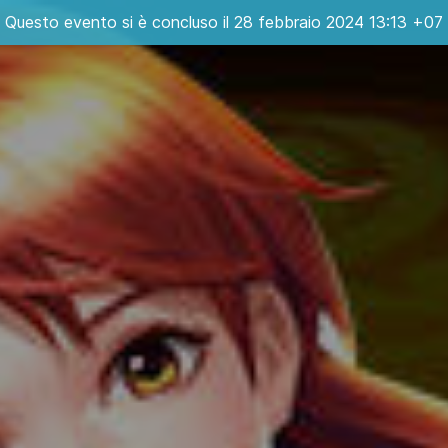
Questo evento si è concluso il 28 febbraio 2024 13:13 +07