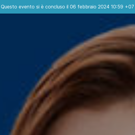
Questo evento si è concluso il 06 febbraio 2024 10:59 +07