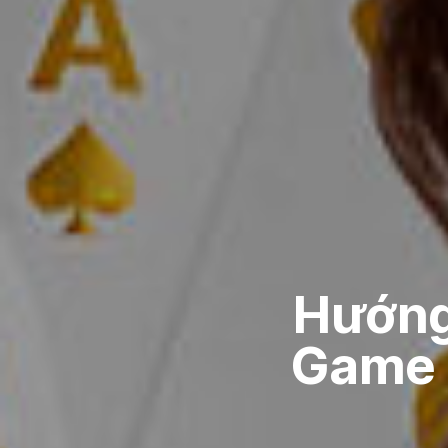
Hướng
Game M