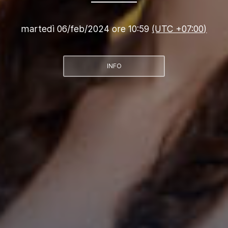
martedì 06/feb/2024 ore 10:59
(UTC +07:00)
INFO