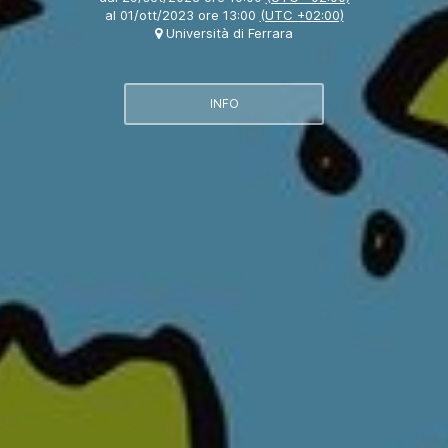
al
01/ott/2023 ore 13:00
(UTC +02:00)
Università di Ferrara
INFO