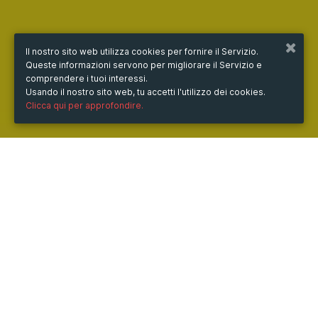
Il nostro sito web utilizza cookies per fornire il Servizio.
Queste informazioni servono per migliorare il Servizio e
comprendere i tuoi interessi.
Usando il nostro sito web, tu accetti l'utilizzo dei cookies.
Clicca qui per approfondire.
QUANDO
dal
29/set/2023
ore
10:00
(UTC +02:00)
al
01/ott/2023
ore
13:00
(UTC +02:00)
DOVE
Università di Ferrara