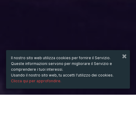
Il nostro sito web utilizza cookies per fornire il Servizio.
Queste informazioni servono per migliorare il Servizio e
comprendere i tuoi interessi.
Usando il nostro sito web, tu accetti l'utilizzo dei cookies.
Clicca qui per approfondire.
QUANDO
giovedì
13/mar/2025
ore
08:35
(UTC +07:00)