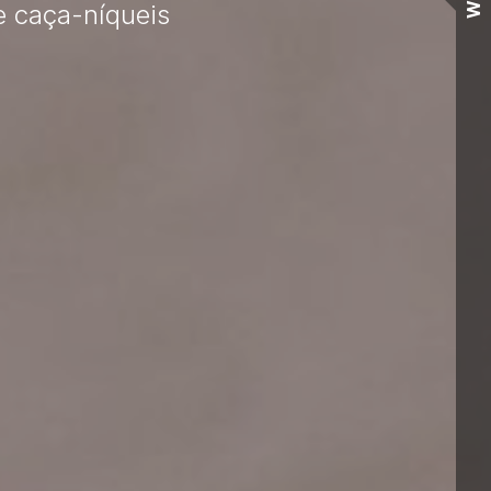
Wall
e caça-níqueis