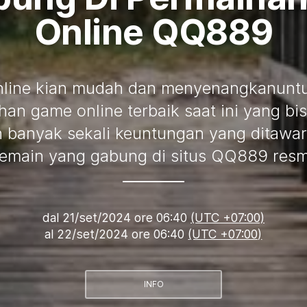
Online QQ889
line kian mudah dan menyenangkanuntu
ihan game online terbaik saat ini yang b
banyak sekali keuntungan yang ditawar
emain yang gabung di situs QQ889 resm
dal
21/set/2024 ore 06:40
(UTC +07:00)
al
22/set/2024 ore 06:40
(UTC +07:00)
INFO