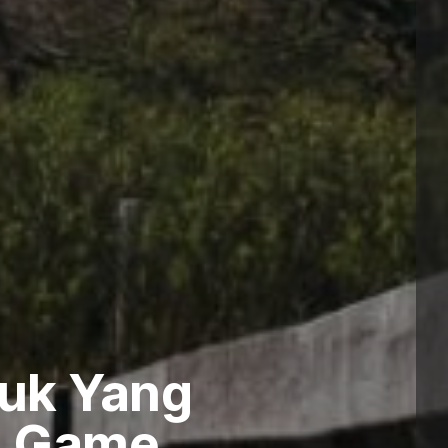
uk Yang
n Game