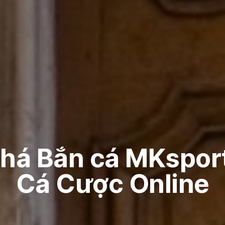
há Bắn cá MKsport
Cá Cược Online