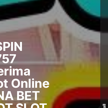
PIN
757
erima
t Online
NA BET
OT SLOT