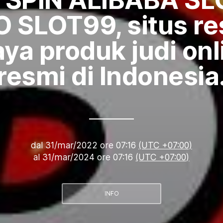
O SLOT99, situs re
ya produk judi on
resmi di Indonesia
dal
31/mar/2022 ore 07:16
(UTC +07:00)
al
31/mar/2024 ore 07:16
(UTC +07:00)
INFO